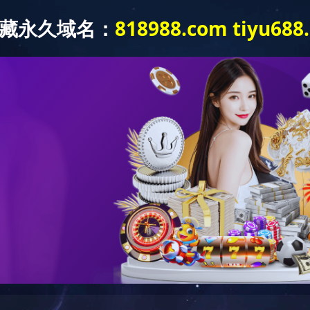
29-83451468
设为乐鱼·体育_leyu乐鱼onli
育
关于天成
公司照片
乐鱼·体育_leyu
产品中
乐鱼online（中
国）
国）